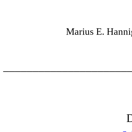
Marius E. Hann
_____________________
D