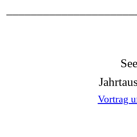
_____________________
See
Jahrtau
Vortrag 
_____________________