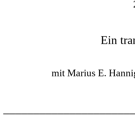
Ein tr
mit Marius E. Hann
_____________________