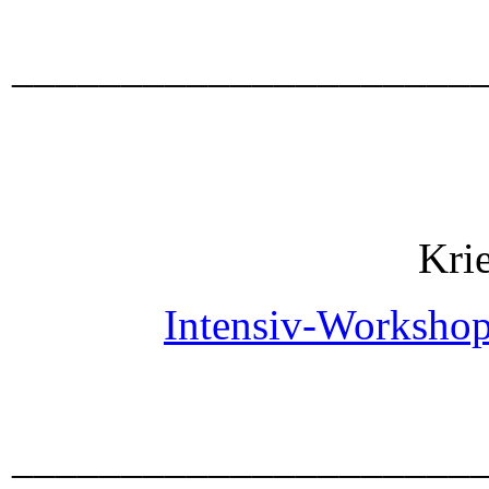
_____________________
Kri
Intensiv-Workshop
_____________________