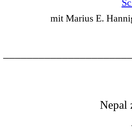
Sc
mit Marius E. Hann
_____________________
Nepal 