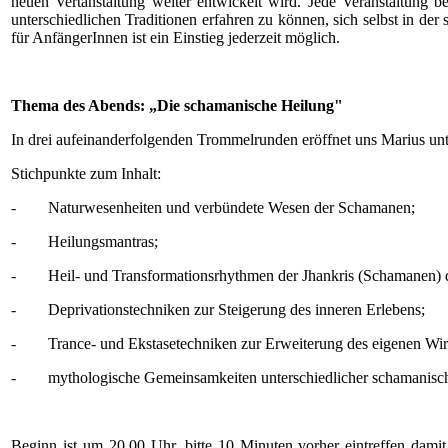
neuen Vertanstaltung weiter entwickelt wird. Jede Veranstaltung
unterschiedlichen Traditionen erfahren zu können, sich selbst in d
für AnfängerInnen ist ein Einstieg jederzeit möglich.
Thema des Abends: „Die schamanische Heilung"
In drei aufeinanderfolgenden Trommelrunden eröffnet uns Marius unt
Stichpunkte zum Inhalt:
- Naturwesenheiten und verbündete Wesen der Schamanen;
- Heilungsmantras;
- Heil- und Transformationsrhythmen der Jhankris (Schamanen) 
- Deprivationstechniken zur Steigerung des inneren Erlebens;
- Trance- und Ekstasetechniken zur Erweiterung des eigenen Wirkl
- mythologische Gemeinsamkeiten unterschiedlicher schamanisc
Beginn ist um 20.00 Uhr, bitte 10 Minuten vorher eintreffen damit