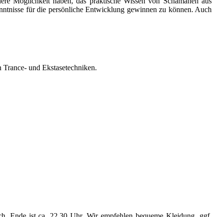
ndere Möglichkeit haben, das praktische Wissen von Schamanen aus
kenntnisse für die persönliche Entwicklung gewinnen zu können. Auch
n Trance- und Ekstasetechniken.
lich. Ende ist ca. 22.30 Uhr. Wir empfehlen bequeme Kleidung, ggf.