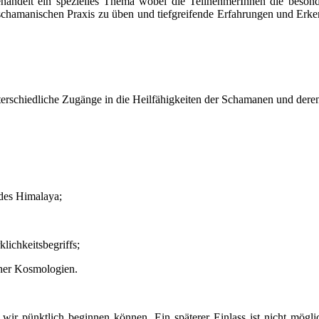
 behandelt ein spezielles Thema wobei die TeilnehmerInnen die beso
er schamanischen Praxis zu üben und tiefgreifende Erfahrungen und Er
erschiedliche Zugänge in die Heilfähigkeiten der Schamanen und dere
des Himalaya;
ichkeitsbegriffs;
her Kosmologien.
 wir pünktlich beginnen können. Ein späterer Einlass ist nicht mög